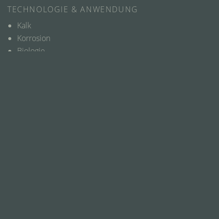
TECHNOLOGIE & ANWENDUNG
Kalk
Korrosion
Biologie
Industrie
Landwirtschaft
Funktion & Wirkung
Kosten & Nutzen
ÜBER UNS
Hinter den Kulissen
Was „Nachhaltigkeit“ bedeutet
Unsere Preise
Kontakt
Fragen & Antworten
Glossar
Media